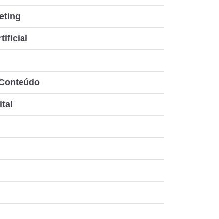
eting
tificial
 Conteúdo
ital