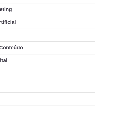
eting
tificial
 Conteúdo
ital