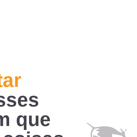
tar
sses
m que