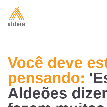
Skip
to
content
Você deve es
pensando:
'E
Aldeões dize