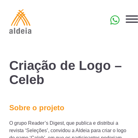
Skip
to
content
EN
Criação de Logo –
Celeb
Sobre o projeto
O grupo Reader’s Digest, que publica e distribui a
revista ‘Seleções’, convidou a Aldeia para criar o logo
do game ‘Celeb’, em que os participantes poderiam