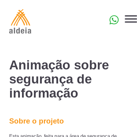
Skip
to
content
EN
Animação sobre
segurança de
informação
Sobre o projeto
Esta animação, feita para a área de segurança de