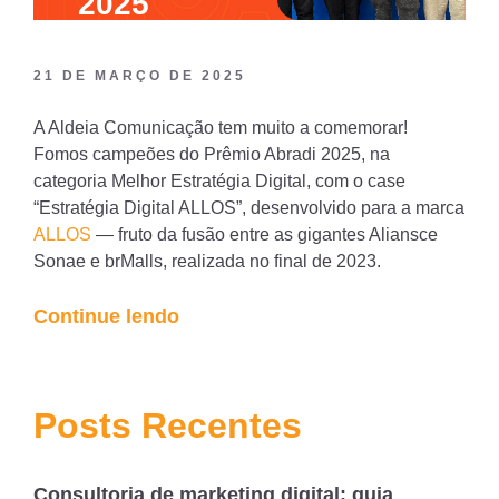
2025
21 DE MARÇO DE 2025
A Aldeia Comunicação tem muito a comemorar!
Fomos campeões do Prêmio Abradi 2025, na
categoria Melhor Estratégia Digital, com o case
“Estratégia Digital ALLOS”, desenvolvido para a marca
ALLOS
— fruto da fusão entre as gigantes Aliansce
Sonae e brMalls, realizada no final de 2023.
“Aldeia
Continue lendo
Comunicação
é
campeã
Posts Recentes
do
Prêmio
Consultoria de marketing digital: guia
Abradi