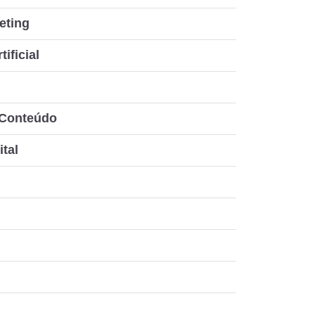
eting
tificial
 Conteúdo
ital