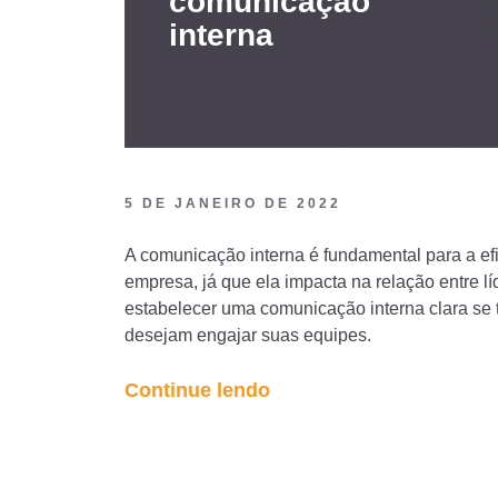
comunicação
interna
5 DE JANEIRO DE 2022
A comunicação interna é fundamental para a ef
empresa, já que ela impacta na relação entre lí
estabelecer uma comunicação interna clara se 
desejam engajar suas equipes.
“10
Continue lendo
ideias
de
ferramentas