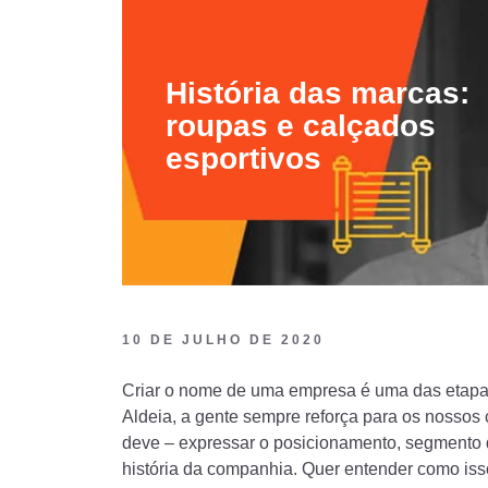
marca”
História das marcas:
roupas e calçados
esportivos
10 DE JULHO DE 2020
Criar o nome de uma empresa é uma das etapa
Aldeia, a gente sempre reforça para os nossos
deve – expressar o posicionamento, segmento d
história da companhia. Quer entender como iss