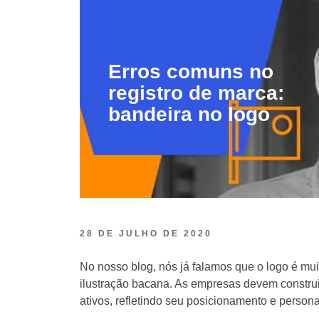
de
Tecnologia”
Erros comuns no
registro de marca:
bandeira no logo
28 DE JULHO DE 2020
No nosso blog, nós já falamos que o logo é m
ilustração bacana. As empresas devem constru
ativos, refletindo seu posicionamento e persona