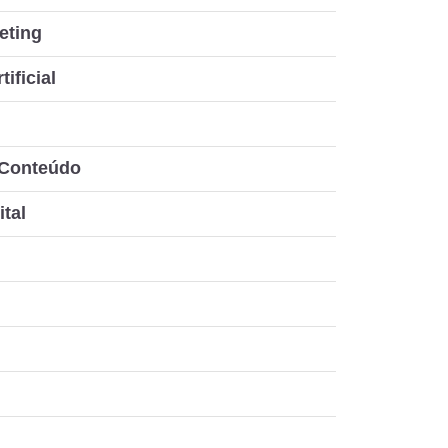
eting
tificial
 Conteúdo
ital