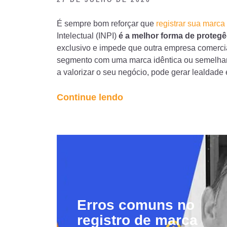
É sempre bom reforçar que
registrar sua marca
Intelectual (INPI)
é a melhor forma de protegê
exclusivo e impede que outra empresa comerci
segmento com uma marca idêntica ou semelhante
a valorizar o seu negócio, pode gerar lealdade 
“Erros
Continue lendo
comuns:
registro
de
expressão
de
propaganda”
Erros comuns no
registro de marca