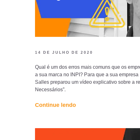
14 DE JULHO DE 2020
Qual é um dos erros mais comuns que os empr
a sua marca no INPI? Para que a sua empresa 
Salles preparou um vídeo explicativo sobre a r
Necessários”.
“Erros
Continue lendo
comuns
no
registro
de