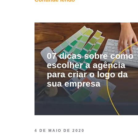
que
é
tão
importante
registrar
a
07 dicas sobre como
sua
escolher a agência
marca?”
para criar o logo da
sua empresa
4 DE MAIO DE 2020