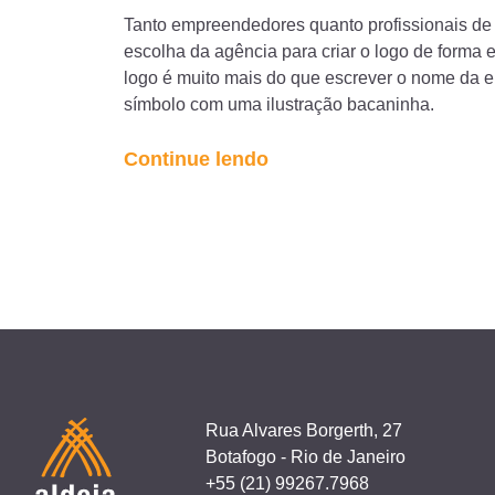
Tanto empreendedores quanto profissionais de
escolha da agência para criar o logo de forma e
logo é muito mais do que escrever o nome da 
símbolo com uma ilustração bacaninha.
“07
Continue lendo
dicas
sobre
como
escolher
a
agência
para
criar
o
Rua Alvares Borgerth, 27
logo
Botafogo - Rio de Janeiro
+55 (21) 99267.7968
da