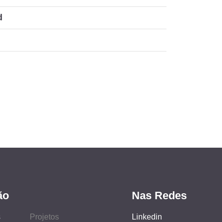
d
ão
Nas Redes
s
Projetos
Linkedin