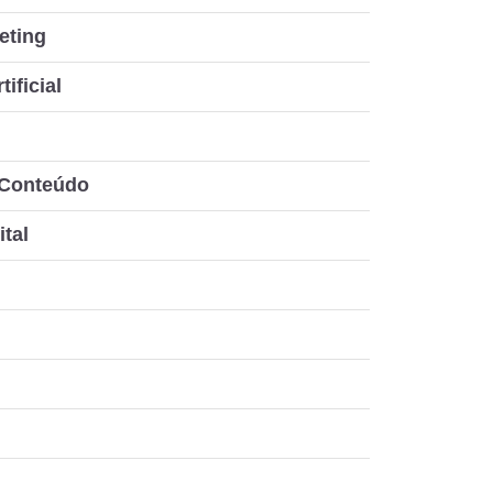
eting
tificial
 Conteúdo
ital