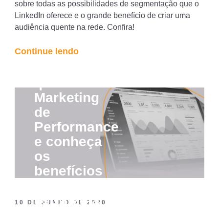
sobre todas as possibilidades de segmentação que o
LinkedIn oferece e o grande benefício de criar uma
audiência quente na rede. Confira!
“Como
Continue lendo
criar
Saiba o
uma
que é
boa
Marketing
segmentação
de
para
Performance
o
e conheça
anúncio
os
no
benefícios
LinkedIn?”
desta
estratégia
10 DE JUNHO DE 2020