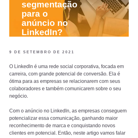
segmentação
você
para o
usar
anúncio no
essa
LinkedIn?
estratégia”
9 DE SETEMBRO DE 2021
O LinkedIn é uma rede social corporativa, focada em
carreira, com grande potencial de conversão. Ela é
ótima para as empresas se relacionarem com seus
colaboradores e também comunicarem sobre o seu
negócio.
Com o anúncio no LinkedIn, as empresas conseguem
potencializar essa comunicação, ganhando maior
reconhecimento de marca e conquistando novos
clientes em potencial. Então, neste artigo vamos falar