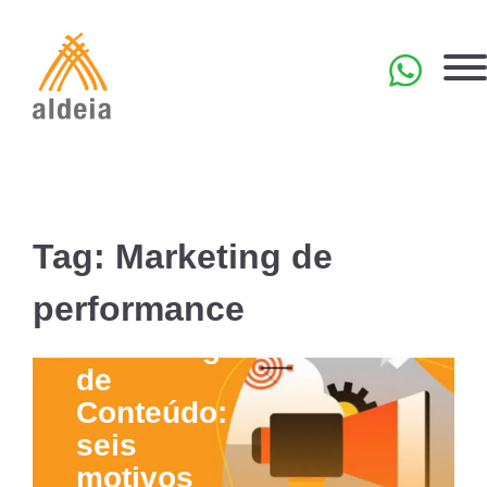
Skip
to
content
EN
Tag:
Marketing de
performance
Marketing
de
Conteúdo:
seis
motivos