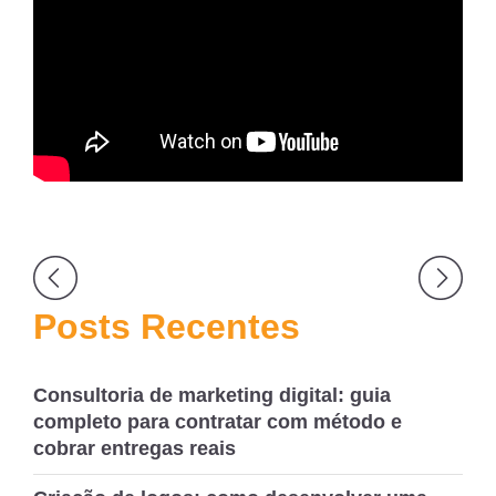
Navegação
de
Posts Recentes
Post
Consultoria de marketing digital: guia
completo para contratar com método e
cobrar entregas reais