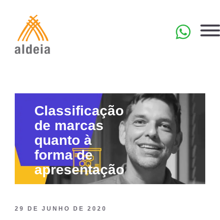
Skip
to
content
EN
Classificação
de marcas
quanto à
forma de
apresentação
29 DE JUNHO DE 2020