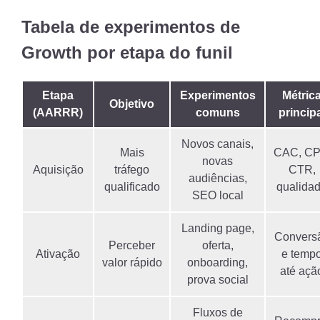
Tabela de experimentos de
Growth por etapa do funil
Etapa
Experimentos
Métric
Objetivo
(AARRR)
comuns
princip
Novos canais,
Mais
CAC, CP
novas
Aquisição
tráfego
CTR,
audiências,
qualificado
qualida
SEO local
Landing page,
Convers
Perceber
oferta,
Ativação
e temp
valor rápido
onboarding,
até açã
prova social
Fluxos de