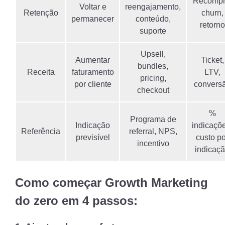
Recompr
Voltar e
reengajamento,
Retenção
churn,
permanecer
conteúdo,
retorno
suporte
Upsell,
Aumentar
Ticket,
bundles,
Receita
faturamento
LTV,
pricing,
por cliente
convers
checkout
%
Programa de
Indicação
indicaçõ
Referência
referral, NPS,
previsível
custo po
incentivo
indicaç
Como começar Growth Marketing
do zero em 4 passos: