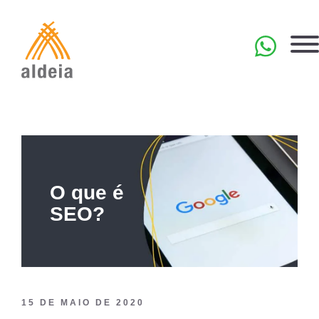
Skip
to
content
EN
O que é
SEO?
15 DE MAIO DE 2020