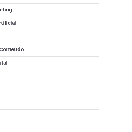
eting
tificial
 Conteúdo
ital