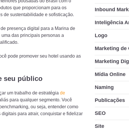
melhores pousadas do Brasil com o
rodutos que proporcionam para os
Inbound Mark
 de sustentabilidade e sofisticação.
Inteligência Ar
de presença digital para a Marina de
Logo
 uma das principais personas a
alificado.
Marketing de
ocê pode promover seu hotel usando as
Marketing Dig
Mídia Online
e seu público
Naming
ar um trabalho de estratégia
de
Publicações
aliás para qualquer segmento. Você
 benchmarking, ou seja, entender como
SEO
igitais para atrair, conquistar e fidelizar
Site