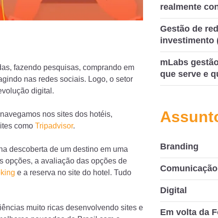
realmente co
Gestão de red
investimento 
mLabs gestão 
adas, fazendo pesquisas, comprando em
que serve e q
ragindo nas redes sociais. Logo, o setor
volução digital.
Assunt
 navegamos nos sites dos hotéis,
sites como
Tripadvisor
.
Branding
á na descoberta de um destino em uma
as opções, a avaliação das opções de
Comunicação 
king
e a reserva no site do hotel. Tudo
Digital
iências muito ricas desenvolvendo sites e
Em volta da F