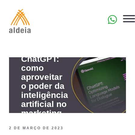
Skip
to
content
EN
ChatGPT:
como
aproveitar
o poder da
inteligência
artificial ​​no
marketing
2 DE MARÇO DE 2023